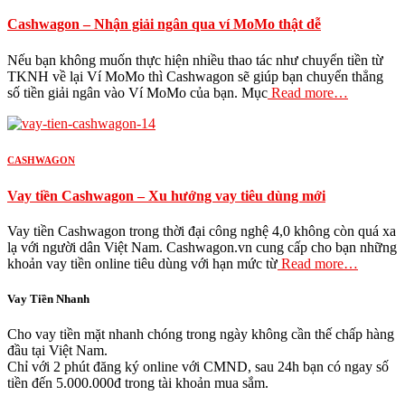
Cashwagon – Nhận giải ngân qua ví MoMo thật dễ
Nếu bạn không muốn thực hiện nhiều thao tác như chuyển tiền từ
TKNH về lại Ví MoMo thì Cashwagon sẽ giúp bạn chuyển thẳng
số tiền giải ngân vào Ví MoMo của bạn. Mục
Read more…
CASHWAGON
Vay tiền Cashwagon – Xu hướng vay tiêu dùng mới
Vay tiền Cashwagon trong thời đại công nghệ 4,0 không còn quá xa
lạ với người dân Việt Nam. Cashwagon.vn cung cấp cho bạn những
khoản vay tiền online tiêu dùng với hạn mức từ
Read more…
Vay Tiền Nhanh
Cho vay tiền mặt nhanh chóng trong ngày không cần thế chấp hàng
đầu tại Việt Nam.
Chỉ với 2 phút đăng ký online với CMND, sau 24h bạn có ngay số
tiền đến 5.000.000đ trong tài khoản mua sắm.