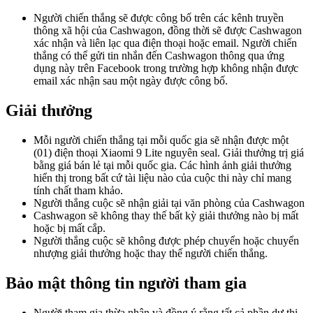
Người chiến thắng sẽ được công bố trên các kênh truyền
thông xã hội của Cashwagon, đồng thời sẽ được Cashwagon
xác nhận và liên lạc qua điện thoại hoặc email. Người chiến
thắng có thể gửi tin nhắn đến Cashwagon thông qua ứng
dụng này trên Facebook trong trường hợp không nhận được
email xác nhận sau một ngày được công bố.
Giải thưởng
Mỗi người chiến thắng tại mỗi quốc gia sẽ nhận được một
(01) điện thoại Xiaomi 9 Lite nguyên seal. Giải thưởng trị giá
bằng giá bán lẻ tại mỗi quốc gia. Các hình ảnh giải thưởng
hiển thị trong bất cứ tài liệu nào của cuộc thi này chỉ mang
tính chất tham khảo.
Người thắng cuộc sẽ nhận giải tại văn phòng của Cashwagon
Cashwagon sẽ không thay thế bất kỳ giải thưởng nào bị mất
hoặc bị mất cắp.
Người thắng cuộc sẽ không được phép chuyển hoặc chuyển
nhượng giải thưởng hoặc thay thế người chiến thắng.
Bảo mật thông tin người tham gia
Người tham gia thừa nhận và đồng ý rằng tất cả phần dự thi,