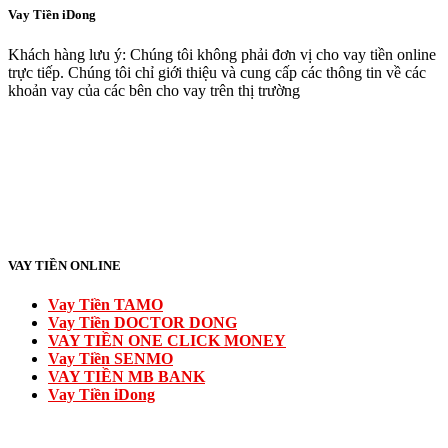
Vay Tiền iDong
Khách hàng lưu ý: Chúng tôi không phải đơn vị cho vay tiền online
trực tiếp. Chúng tôi chỉ giới thiệu và cung cấp các thông tin về các
khoản vay của các bên cho vay trên thị trường
VAY TIỀN ONLINE
Vay Tiền TAMO
Vay Tiền DOCTOR DONG
VAY TIỀN ONE CLICK MONEY
Vay Tiền SENMO
VAY TIỀN MB BANK
Vay Tiền iDong