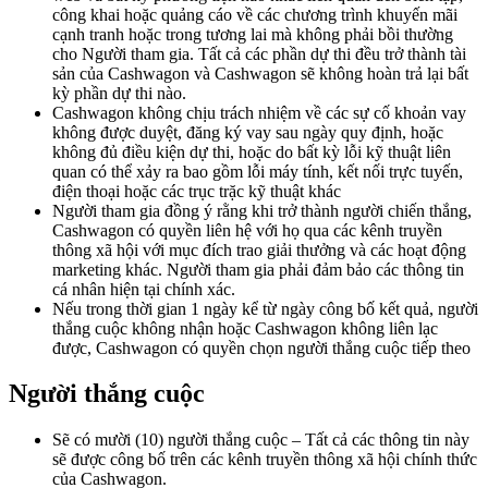
công khai hoặc quảng cáo về các chương trình khuyến mãi
cạnh tranh hoặc trong tương lai mà không phải bồi thường
cho Người tham gia. Tất cả các phần dự thi đều trở thành tài
sản của Cashwagon và Cashwagon sẽ không hoàn trả lại bất
kỳ phần dự thi nào.
Cashwagon không chịu trách nhiệm về các sự cố khoản vay
không được duyệt, đăng ký vay sau ngày quy định, hoặc
không đủ điều kiện dự thi, hoặc do bất kỳ lỗi kỹ thuật liên
quan có thể xảy ra bao gồm lỗi máy tính, kết nối trực tuyến,
điện thoại hoặc các trục trặc kỹ thuật khác
Người tham gia đồng ý rằng khi trở thành người chiến thắng,
Cashwagon có quyền liên hệ với họ qua các kênh truyền
thông xã hội với mục đích trao giải thưởng và các hoạt động
marketing khác. Người tham gia phải đảm bảo các thông tin
cá nhân hiện tại chính xác.
Nếu trong thời gian 1 ngày kể từ ngày công bố kết quả, người
thắng cuộc không nhận hoặc Cashwagon không liên lạc
được, Cashwagon có quyền chọn người thắng cuộc tiếp theo
Người thắng cuộc
Sẽ có mười (10) người thắng cuộc – Tất cả các thông tin này
sẽ được công bố trên các kênh truyền thông xã hội chính thức
của Cashwagon.