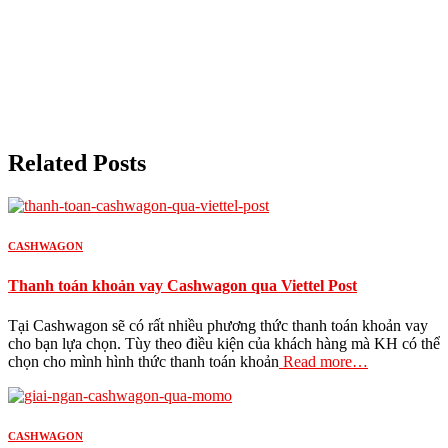
Related Posts
CASHWAGON
Thanh toán khoản vay Cashwagon qua Viettel Post
Tại Cashwagon sẽ có rất nhiều phương thức thanh toán khoản vay
cho bạn lựa chọn. Tùy theo điều kiện của khách hàng mà KH có thể
chọn cho mình hình thức thanh toán khoản
Read more…
CASHWAGON