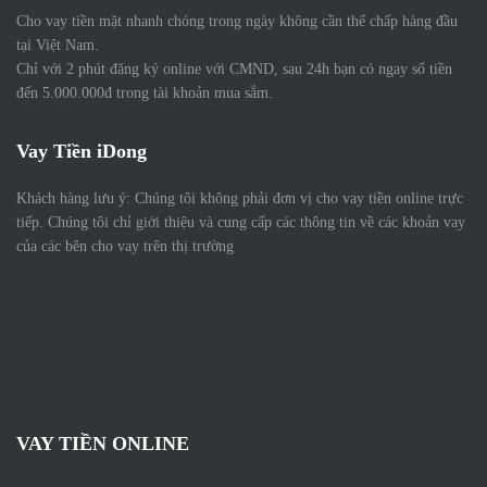
Cho vay tiền mặt nhanh chóng trong ngày không cần thế chấp hàng đầu
tại Việt Nam.
Chỉ với 2 phút đăng ký online với CMND, sau 24h bạn có ngay số tiền
đến 5.000.000đ trong tài khoản mua sắm.
Vay Tiền iDong
Khách hàng lưu ý: Chúng tôi không phải đơn vị cho vay tiền online trực
tiếp. Chúng tôi chỉ giới thiệu và cung cấp các thông tin về các khoản vay
của các bên cho vay trên thị trường
VAY TIỀN ONLINE