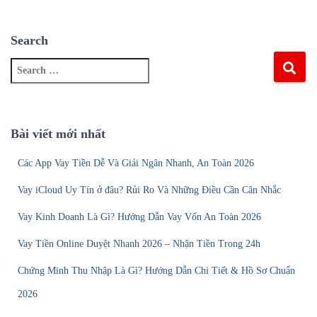
Search
S
e
a
r
c
Bài viết mới nhất
h
f
Các App Vay Tiền Dễ Và Giải Ngân Nhanh, An Toàn 2026
o
r
Vay iCloud Uy Tín ở đâu? Rủi Ro Và Những Điều Cần Cân Nhắc
:
Vay Kinh Doanh Là Gì? Hướng Dẫn Vay Vốn An Toàn 2026
Vay Tiền Online Duyệt Nhanh 2026 – Nhận Tiền Trong 24h
Chứng Minh Thu Nhập Là Gì? Hướng Dẫn Chi Tiết & Hồ Sơ Chuẩn
2026