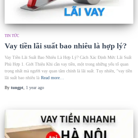
TIN TỨC
Vay tiền lãi suất bao nhiêu là hợp lý?
Vay Tiền Lãi Suất Bao Nhiêu Là Hợp Lý? Cách Xác Định Mức Lãi Suất
Phù Hợp 1. Giới Thiệu Khi cần vay tiền, một trong những yếu tố quan
trọng nhất mà người vay quan tâm chính là lãi suất. Tuy nhiên, “vay tiền
lãi suất bao nhiêu là
Read more…
By
tungpt
,
1 year
ago