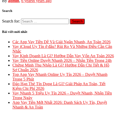
By
admin
,
6 years
6 years
ago
Search
Search for:
Bài viết mới nhất
Các App Vay Tiền Dễ Và Giải Ngân Nhanh, An Toàn 2026
Vay iCloud Uy Tín ở đâu? Rủi Ro Và Những Điều Cần Cân
Nhắc
Vay Kinh Doanh Là Gì? Hướng Dẫn Vay Vốn An Toàn 2026
Vay Tiền Online Duyệt Nhanh 2026 – Nhận Tiền Trong 24h
Chứng Minh Thu Nhập Là Gì? Hướng Dẫn Chi Tiết & Hồ
Sơ Chuẩn 2026
Top App Vay Nhanh Online Uy Tín 2026 – Duyệt Nhanh
Trong 5 Phút
Đáo Hạn Thẻ Tín Dụng Là Gì? Giải Pháp An Toàn, Tiết
Kiệm Chi Phí 2026
Vay Nhanh 5 Triệu Uy Tín 2026 – Duyệt Nhanh, Nhận Tiền
Trong Ngày
App Vay Tiền Mới Nhất 2026: Danh Sách Uy Tín, Duyệt
Nhanh & An Toàn