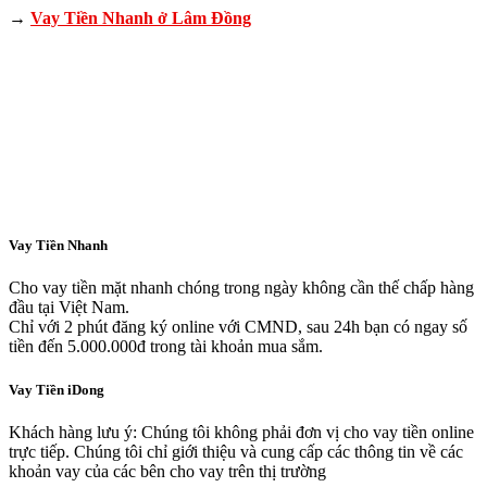
→
Vay Tiền Nhanh ở Lâm Đồng
Vay Tiền Nhanh
Cho vay tiền mặt nhanh chóng trong ngày không cần thế chấp hàng
đầu tại Việt Nam.
Chỉ với 2 phút đăng ký online với CMND, sau 24h bạn có ngay số
tiền đến 5.000.000đ trong tài khoản mua sắm.
Vay Tiền iDong
Khách hàng lưu ý: Chúng tôi không phải đơn vị cho vay tiền online
trực tiếp. Chúng tôi chỉ giới thiệu và cung cấp các thông tin về các
khoản vay của các bên cho vay trên thị trường