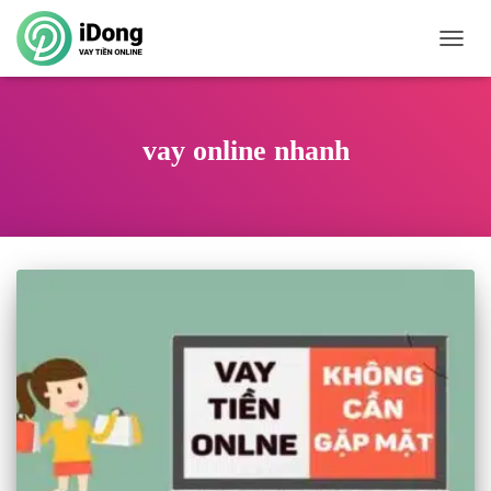
TOGG
NAVI
vay online nhanh