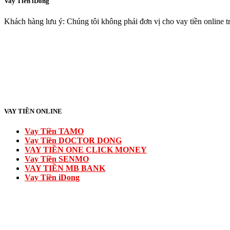
Vay Tiền iDong
Khách hàng lưu ý: Chúng tôi không phải đơn vị cho vay tiền online trự
VAY TIỀN ONLINE
Vay Tiền TAMO
Vay Tiền DOCTOR DONG
VAY TIỀN ONE CLICK MONEY
Vay Tiền SENMO
VAY TIỀN MB BANK
Vay Tiền iDong