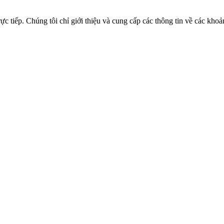
c tiếp. Chúng tôi chỉ giới thiệu và cung cấp các thông tin về các khoả