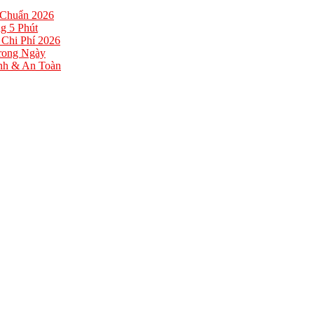
 Chuẩn 2026
g 5 Phút
 Chi Phí 2026
Trong Ngày
nh & An Toàn