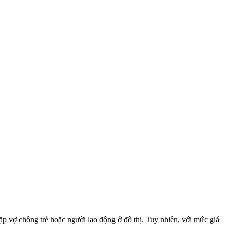
vợ chồng trẻ hoặc người lao động ở đô thị. Tuy nhiên, với mức giá