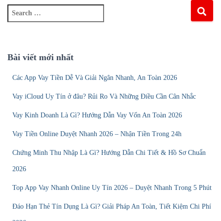
S
e
a
r
c
Bài viết mới nhất
h
f
Các App Vay Tiền Dễ Và Giải Ngân Nhanh, An Toàn 2026
o
r
Vay iCloud Uy Tín ở đâu? Rủi Ro Và Những Điều Cần Cân Nhắc
:
Vay Kinh Doanh Là Gì? Hướng Dẫn Vay Vốn An Toàn 2026
Vay Tiền Online Duyệt Nhanh 2026 – Nhận Tiền Trong 24h
Chứng Minh Thu Nhập Là Gì? Hướng Dẫn Chi Tiết & Hồ Sơ Chuẩn
2026
Top App Vay Nhanh Online Uy Tín 2026 – Duyệt Nhanh Trong 5 Phút
Đáo Hạn Thẻ Tín Dụng Là Gì? Giải Pháp An Toàn, Tiết Kiệm Chi Phí