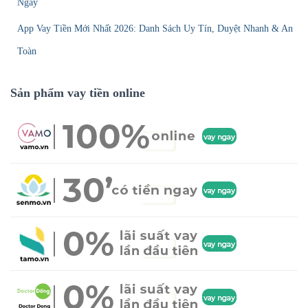
Ngày
App Vay Tiền Mới Nhất 2026: Danh Sách Uy Tín, Duyệt Nhanh & An
Toàn
Sản phẩm vay tiền online