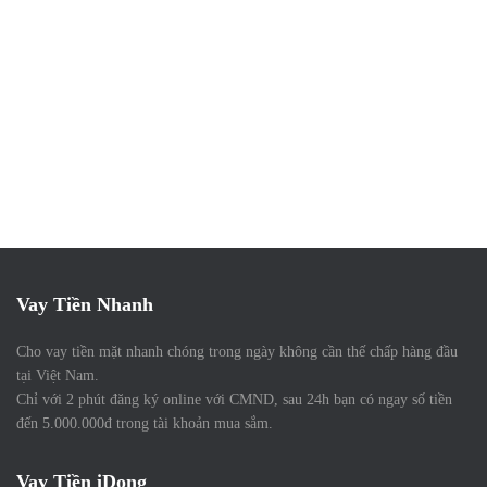
Vay Tiền Nhanh
Cho vay tiền mặt nhanh chóng trong ngày không cần thế chấp hàng đầu
tại Việt Nam.
Chỉ với 2 phút đăng ký online với CMND, sau 24h bạn có ngay số tiền
đến 5.000.000đ trong tài khoản mua sắm.
Vay Tiền iDong