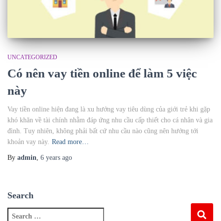
UNCATEGORIZED
Có nên vay tiền online để làm 5 việc
này
Vay tiền online hiện đang là xu hướng vay tiêu dùng của giới trẻ khi gặp
khó khăn về tài chính nhằm đáp ứng nhu cầu cấp thiết cho cá nhân và gia
đình. Tuy nhiên, không phải bất cứ nhu cầu nào cũng nên hướng tới
khoản vay này.
Read more…
By
admin
,
6 years
ago
Search
S