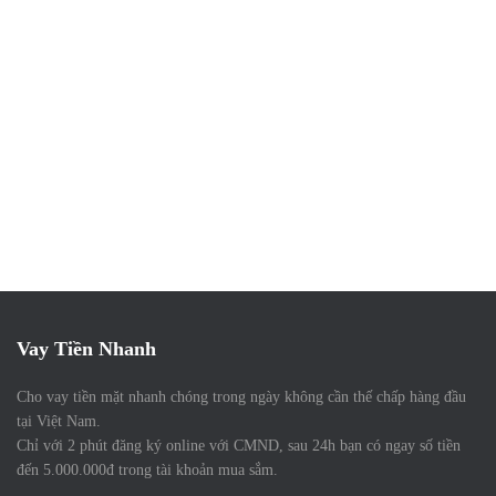
Vay Tiền Nhanh
Cho vay tiền mặt nhanh chóng trong ngày không cần thế chấp hàng đầu
tại Việt Nam.
Chỉ với 2 phút đăng ký online với CMND, sau 24h bạn có ngay số tiền
đến 5.000.000đ trong tài khoản mua sắm.