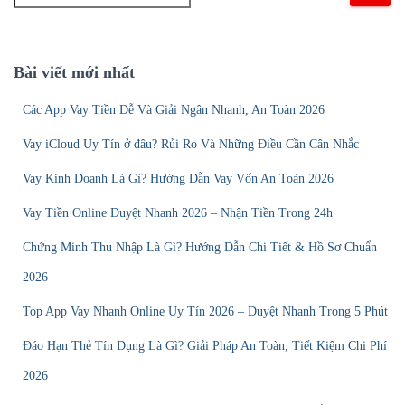
e
a
r
c
Bài viết mới nhất
h
f
Các App Vay Tiền Dễ Và Giải Ngân Nhanh, An Toàn 2026
o
r
Vay iCloud Uy Tín ở đâu? Rủi Ro Và Những Điều Cần Cân Nhắc
:
Vay Kinh Doanh Là Gì? Hướng Dẫn Vay Vốn An Toàn 2026
Vay Tiền Online Duyệt Nhanh 2026 – Nhận Tiền Trong 24h
Chứng Minh Thu Nhập Là Gì? Hướng Dẫn Chi Tiết & Hồ Sơ Chuẩn
2026
Top App Vay Nhanh Online Uy Tín 2026 – Duyệt Nhanh Trong 5 Phút
Đáo Hạn Thẻ Tín Dụng Là Gì? Giải Pháp An Toàn, Tiết Kiệm Chi Phí
2026