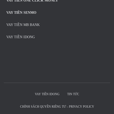
VAY TIỀN ONE CLICK MONEY
VAY TIỀN SENMO
VAY TIỀN MB BANK
VAY TIỀN IDONG
VAY TIỀN IDONG
TIN TỨC
CHÍNH SÁCH QUYỀN RIÊNG TƯ – PRIVACY POLICY