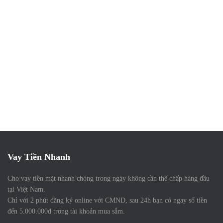
Vay Tiền Nhanh
Cho vay tiền mặt nhanh chóng trong ngày không cần thế chấp hàng đầu
tại Việt Nam.
Chỉ với 2 phút đăng ký online với CMND, sau 24h bạn có ngay số tiền
đến 5.000.000đ trong tài khoản mua sắm.