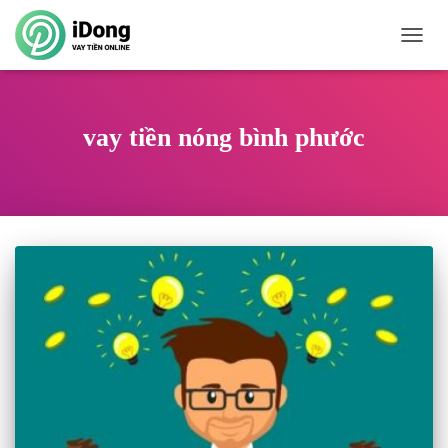
TOGG
NAVI
vay tiền nóng bình phước