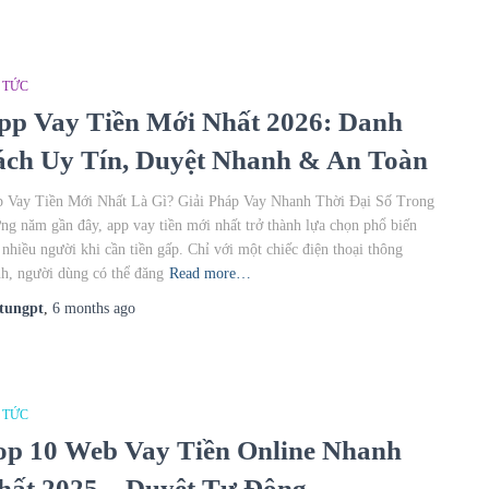
 TỨC
pp Vay Tiền Mới Nhất 2026: Danh
ách Uy Tín, Duyệt Nhanh & An Toàn
 Vay Tiền Mới Nhất Là Gì? Giải Pháp Vay Nhanh Thời Đại Số Trong
ng năm gần đây, app vay tiền mới nhất trở thành lựa chọn phổ biến
 nhiều người khi cần tiền gấp. Chỉ với một chiếc điện thoại thông
h, người dùng có thể đăng
Read more…
tungpt
,
6 months
ago
 TỨC
op 10 Web Vay Tiền Online Nhanh
hất 2025 – Duyệt Tự Động