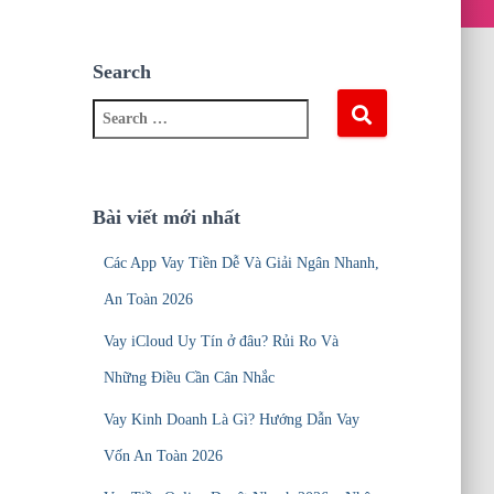
Search
S
e
a
r
c
Bài viết mới nhất
h
f
Các App Vay Tiền Dễ Và Giải Ngân Nhanh,
o
An Toàn 2026
r
:
Vay iCloud Uy Tín ở đâu? Rủi Ro Và
Những Điều Cần Cân Nhắc
Vay Kinh Doanh Là Gì? Hướng Dẫn Vay
Vốn An Toàn 2026