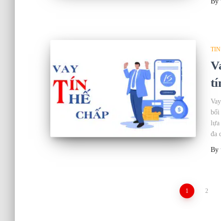
By
TIN
V
t
Vay
bối
lựa
đa 
By
Posts
1
2