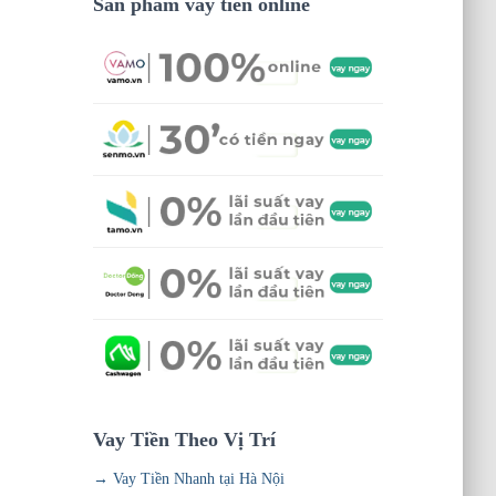
Sản phẩm vay tiền online
Vay Tiền Theo Vị Trí
→ Vay Tiền Nhanh tại Hà Nội