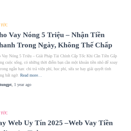
 TỨC
ho Vay Nóng 5 Triệu – Nhận Tiền
hanh Trong Ngày, Không Thế Chấp
 Vay Nóng 5 Triệu – Giải Pháp Tài Chính Cấp Tốc Khi Cần Tiền Gấp
ng cuộc sống, có những thời điểm bạn cần một khoản tiền nhỏ để xoay
trong ngắn hạn: chi trả viện phí, học phí, sửa xe hay giải quyết tình
ng bất ngờ.
Read more…
tungpt
,
1 year
ago
 TỨC
ay Web Uy Tín 2025 –Web Vay Tiền