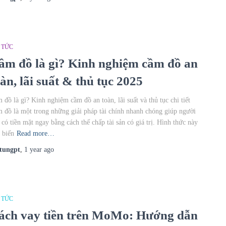
 TỨC
ầm đồ là gì? Kinh nghiệm cầm đồ an
àn, lãi suất & thủ tục 2025
 đồ là gì? Kinh nghiệm cầm đồ an toàn, lãi suất và thủ tục chi tiết
 đồ là một trong những giải pháp tài chính nhanh chóng giúp người
 có tiền mặt ngay bằng cách thế chấp tài sản có giá trị. Hình thức này
 biến
Read more…
tungpt
,
1 year
ago
 TỨC
ách vay tiền trên MoMo: Hướng dẫn