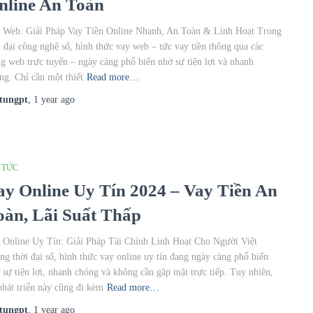
nline An Toàn
 Web: Giải Pháp Vay Tiền Online Nhanh, An Toàn & Linh Hoạt Trong
i đại công nghệ số, hình thức vay web – tức vay tiền thông qua các
ng web trực tuyến – ngày càng phổ biến nhờ sự tiện lợi và nhanh
ng. Chỉ cần một thiết
Read more…
tungpt
,
1 year
ago
 TỨC
ay Online Uy Tín 2024 – Vay Tiền An
oàn, Lãi Suất Thấp
 Online Uy Tín: Giải Pháp Tài Chính Linh Hoạt Cho Người Việt
ng thời đại số, hình thức vay online uy tín đang ngày càng phổ biến
 sự tiện lợi, nhanh chóng và không cần gặp mặt trực tiếp. Tuy nhiên,
phát triển này cũng đi kèm
Read more…
tungpt
,
1 year
ago