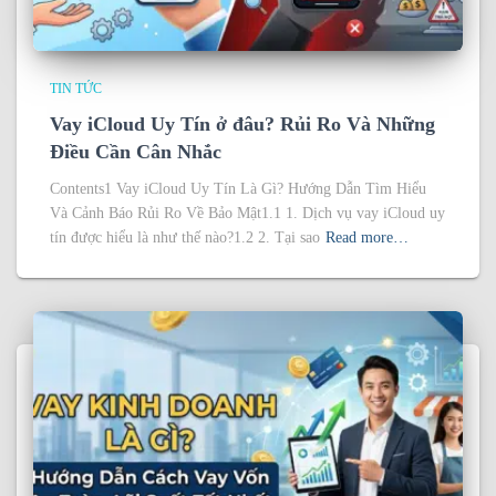
TIN TỨC
Vay iCloud Uy Tín ở đâu? Rủi Ro Và Những
Điều Cần Cân Nhắc
Contents1 Vay iCloud Uy Tín Là Gì? Hướng Dẫn Tìm Hiểu
Và Cảnh Báo Rủi Ro Về Bảo Mật1.1 1. Dịch vụ vay iCloud uy
tín được hiểu là như thế nào?1.2 2. Tại sao
Read more…