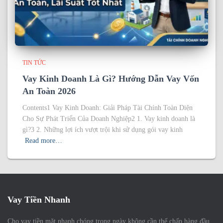
TIN TỨC
Vay Kinh Doanh Là Gì? Hướng Dẫn Vay Vốn
An Toàn 2026
Contents1 Vay Kinh Doanh: Giải Pháp Tài Chính Toàn Diện
Cho Sự Phát Triển Của Doanh Nghiệp2 1. Vay kinh doanh là
gì?3 2. Những lợi ích vượt trội khi sử dụng gói vay kinh
Read more…
Vay Tiền Nhanh
Cho vay tiền mặt nhanh chóng trong ngày không cần thế chấp hàng đầu