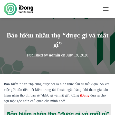
T
O
G
G
L
Bảo hiểm nhân thọ “được gì và mất
E
N
gì”
A
V
Published by
admin
on
July 19, 2020
I
G
A
T
I
O
Bảo hiểm nhân thọ
cũng được coi là hình thức đầu tư tiết kiệm. So với
N
việc gửi tiền tiền tiết kiệm trong tài khoản ngân hàng, khi tham gia bảo
hiểm nhận thọ thì bạn sẽ “được gì và mất gì”. Cùng
iDong
đưa ra cho
bạn một góc nhìn chủ quan của mình nhé!