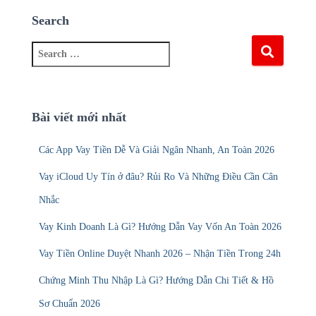
Search
S
e
a
r
c
Bài viết mới nhất
h
f
Các App Vay Tiền Dễ Và Giải Ngân Nhanh, An Toàn 2026
o
r
Vay iCloud Uy Tín ở đâu? Rủi Ro Và Những Điều Cần Cân
:
Nhắc
Vay Kinh Doanh Là Gì? Hướng Dẫn Vay Vốn An Toàn 2026
Vay Tiền Online Duyệt Nhanh 2026 – Nhận Tiền Trong 24h
Chứng Minh Thu Nhập Là Gì? Hướng Dẫn Chi Tiết & Hồ
Sơ Chuẩn 2026