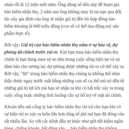
nhàn rỗi là 12 triệu mỗi năm. Ông dùng số tiền này để tham gia
bảo hiểm nhân thọ, 2 năm sau ông không may bị tai nạn qua đời,
lúc này gia đình của ông sẽ nhận giá trị đền bù hợp đồng bảo
hiểm khoảng là 840 triệu đồng (con số có thể dao động tuỳ sản
phẩm thực tế).
Bởi vậy:
Giá trị của bảo hiểm nhân thọ nằm ở sự bảo vệ, dự
phòng tài chính trước rủi ro
. Khi bạn mua bảo hiểm nhân thọ
chính là bạn đang mua sự an tâm trong cuộc sống hiện tại và sự
đảm bảo cho tương lai, dự phòng được những rủi ro có thể xảy ra.
Bởi vậy, “lãi” trong bảo hiểm nhân thọ chúng ta không thể nhìn
thấy được ngay trước mắt bằng những con số cụ thể mà nó đến từ
những giá trị lợi ích mà bạn sẽ nhận ra khi có bất trắc xảy ra trong
cuộc sống hoặc những tình huống cần sự hỗ trợ về mặt tài chính.
Khoản tiền mà công ty bảo hiểm nhân thọ chi trả cho bạn khi có
sự kiện rủi ro xảy ra luôn lớn hơn tổng số phí mà bạn đã đóng vào
rất nhiều lần. So với các kênh đầu tư khác như gửi tiết kiệm ngân
hàng, chứng khoán, bất động sản… bảo hiểm nhân thọ không