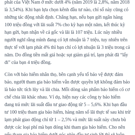
phát của Việt Nam ở mức dưới 4% (năm 2019 là 2,8%, năm 2018
là 3,54%). Khi bạn lựa chọn kênh đầu tư nào, chỉ số này cũng có
những tác động nhất định. Chẳng hạn, nếu bạn gửi ngân hàng
100 triệu đồng với lãi suất 7% cho kỳ hạn một năm, kết thúc kỳ
hạn gửi, bạn nhận về cả gốc và lãi là 107 triệu. Lúc này nhiều
người nghĩ rằng mình đang có lợi nhuận là 7 triệu, tuy nhiên trên
thực tế với lạm phát 4% thì bạn chỉ có lợi nhuận là 3 triệu trong cả
năm. Do đồng tiền mất giá hoặc sụt giảm giá trí, lạm phát đã “lấy
đi” của bạn 4 triệu đồng.
Còn với bảo hiểm nhân thọ, bên cạnh yếu tố bảo vệ được đảm
bảo, người tham gia bảo hiểm vẫn được quyền lợi không đảm bảo
là bảo tức tích lũy và lãi chia. Mỗi dòng sản phẩm bảo hiểm có cơ
chế chia lãi khác nhau. Ví dụ, hiện nay các công ty bảo hiểm
đang trả mức lãi suất đầu tư giao động từ 5 – 5,6%. Khi bạn đầu
tư 100 triệu tham gia bảo hiểm, hàng năm số lãi thực tế sau khi trừ
lạm phát giao động chỉ từ 1 – 2,5% và mức lãi suất này chưa bù
được các loại phí mà bạn đóng khi tham gia bảo hiểm. Cho nên
nếu tham gia bảo hiểm dưới góc nhìn đầu tư sinh lời thì sẽ luôn