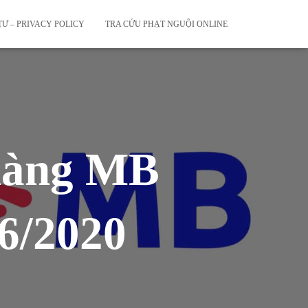
Ư – PRIVACY POLICY
TRA CỨU PHẠT NGUỘI ONLINE
 hàng MB
6/2020