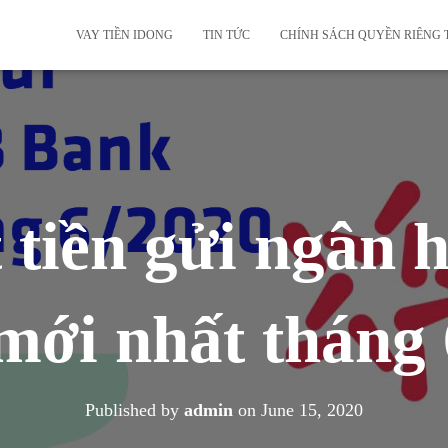
VAY TIỀN IDONG
TIN TỨC
CHÍNH SÁCH QUYỀN RIÊNG T
t tiền gửi ngân
mới nhất tháng 
Published by
admin
on
June 15, 2020