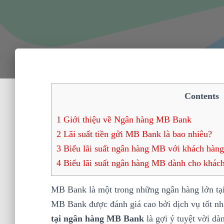
Contents
1
Giới thiệu về Ngân hàng MB Bank
2
Lãi suất tiền gửi MB Bank là bao nhiêu?
3
Biểu lãi suất ngân hàng MB với khách hàng 
4
Biểu lãi suất ngân hàng MB dành cho khách
MB Bank là một trong những ngân hàng lớn tại
MB Bank được đánh giá cao bởi dịch vụ tốt nh
tại ngân hàng MB Bank
là gợi ý tuyệt vời dà