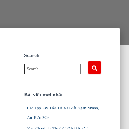
Search
S
e
a
r
c
Bài viết mới nhất
h
f
Các App Vay Tiền Dễ Và Giải Ngân Nhanh,
o
r
An Toàn 2026
:
Vay iCloud Uy Tín ở đâu? Rủi Ro Và