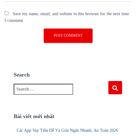
Save my name, email, and website in this browser for the next time
I comment.
Search
S
e
a
r
c
Bài viết mới nhất
h
f
Các App Vay Tiền Dễ Và Giải Ngân Nhanh, An Toàn 2026
o