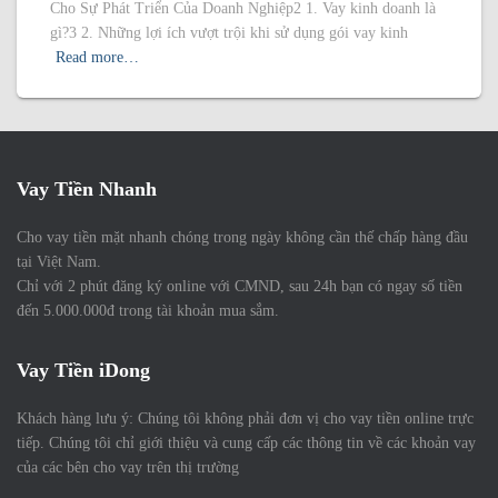
Cho Sự Phát Triển Của Doanh Nghiệp2 1. Vay kinh doanh là
gì?3 2. Những lợi ích vượt trội khi sử dụng gói vay kinh
Read more…
Vay Tiền Nhanh
Cho vay tiền mặt nhanh chóng trong ngày không cần thế chấp hàng đầu
tại Việt Nam.
Chỉ với 2 phút đăng ký online với CMND, sau 24h bạn có ngay số tiền
đến 5.000.000đ trong tài khoản mua sắm.
Vay Tiền iDong
Khách hàng lưu ý: Chúng tôi không phải đơn vị cho vay tiền online trực
tiếp. Chúng tôi chỉ giới thiệu và cung cấp các thông tin về các khoản vay
của các bên cho vay trên thị trường