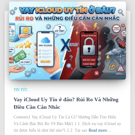
TIN TỨC
Vay iCloud Uy Tín ở đâu? Rủi Ro Và Những
Điều Cần Cân Nhắc
Contents1 Vay iCloud Uy Tín Là Gì? Hướng Dẫn Tìm Hiểu
Và Cảnh Báo Rủi Ro Về Bảo Mật1.1 1. Dịch vụ vay iCloud uy
tín được hiểu là như thế nào?1.2 2. Tại sao
Read more…