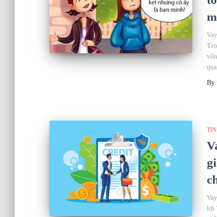
m
Vay
Tro
vốn
qua
By
TIN
V
g
c
Vay
lợi