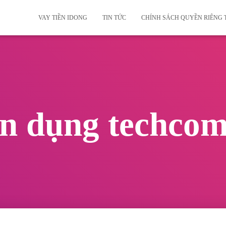
VAY TIỀN IDONG
TIN TỨC
CHÍNH SÁCH QUYỀN RIÊNG T
tín dụng techco