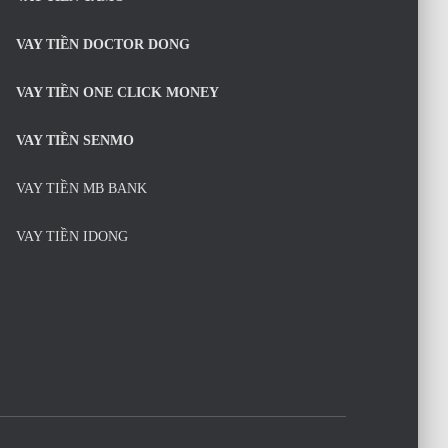
VAY TIỀN DOCTOR DONG
VAY TIỀN ONE CLICK MONEY
VAY TIỀN SENMO
VAY TIỀN MB BANK
VAY TIỀN IDONG