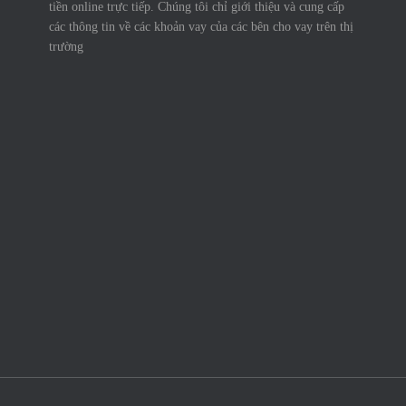
tiền online trực tiếp. Chúng tôi chỉ giới thiệu và cung cấp
các thông tin về các khoản vay của các bên cho vay trên thị
trường