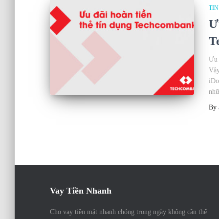
TIN
Ư
T
Ưu 
Vậy
iDo
nhữ
By
Vay Tiền Nhanh
Cho vay tiền mặt nhanh chóng trong ngày không cần thế