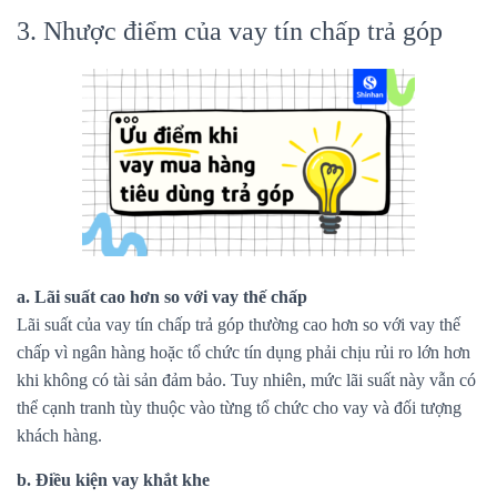
3. Nhược điểm của vay tín chấp trả góp
a. Lãi suất cao hơn so với vay thế chấp
Lãi suất của vay tín chấp trả góp thường cao hơn so với vay thế
chấp vì ngân hàng hoặc tổ chức tín dụng phải chịu rủi ro lớn hơn
khi không có tài sản đảm bảo. Tuy nhiên, mức lãi suất này vẫn có
thể cạnh tranh tùy thuộc vào từng tổ chức cho vay và đối tượng
khách hàng.
b. Điều kiện vay khắt khe