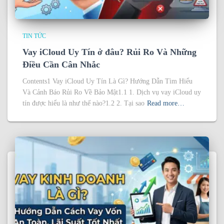
TIN TỨC
Vay iCloud Uy Tín ở đâu? Rủi Ro Và Những
Điều Cần Cân Nhắc
Contents1 Vay iCloud Uy Tín Là Gì? Hướng Dẫn Tìm Hiểu
Và Cảnh Báo Rủi Ro Về Bảo Mật1.1 1. Dịch vụ vay iCloud uy
tín được hiểu là như thế nào?1.2 2. Tại sao
Read more…