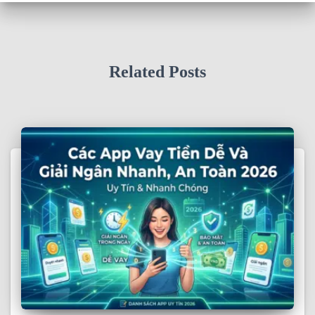
Related Posts