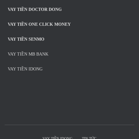
VAY TIỀN DOCTOR DONG
VAY TIỀN ONE CLICK MONEY
VAY TIỀN SENMO
VAY TIỀN MB BANK
VAY TIỀN IDONG
VAY TIỀN IDONG
TIN TỨC