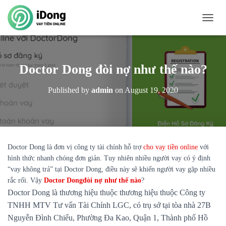
T
O
G
G
L
Doctor Dong đòi nợ như thế nào?
E
N
Published by
admin
on
August 19, 2020
A
V
I
G
A
T
Doctor Dong là đơn vị công ty tài chính hỗ trợ
cho vay tiền online
với
I
hình thức nhanh chóng đơn giản. Tuy nhiên nhiều người vay có ý định
O
“vay không trả” tại Doctor Dong, điều này sẽ khiến người vay gặp nhiều
N
rắc rối. Vậy
Doctor Dongđòi nợ như thế nào
?
Doctor Dong là thương hiệu thuộc
thương hiệu thuộc Công ty
TNHH MTV Tư vấn Tài Chính LGC, có trụ sở tại tòa nhà 27B
Nguyễn Đình Chiểu, Phường Đa Kao, Quận 1, Thành phố Hồ