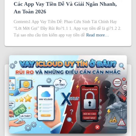
Các App Vay Tiền Dễ Và Giải Ngân Nhanh,
An Toàn 2026
Contents1 App Vay Tiền Dễ: Phao Cứu Sinh Tài Chính Hay
“Lời Mời Gọi” Đầy Rủi Ro?1.1 1. App vay tiền dễ là gì?1.2 2.
Tại sao nhu cầu tìm kiếm app vay tiền dễ
Read more…