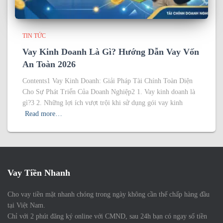
TIN TỨC
Vay Kinh Doanh Là Gì? Hướng Dẫn Vay Vốn
An Toàn 2026
Contents1 Vay Kinh Doanh: Giải Pháp Tài Chính Toàn Diện
Cho Sự Phát Triển Của Doanh Nghiệp2 1. Vay kinh doanh là
gì?3 2. Những lợi ích vượt trội khi sử dụng gói vay kinh
Read more…
Vay Tiền Nhanh
Cho vay tiền mặt nhanh chóng trong ngày không cần thế chấp hàng đầu
tại Việt Nam.
Chỉ với 2 phút đăng ký online với CMND, sau 24h bạn có ngay số tiền