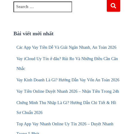
S
e
a
r
c
Bài viết mới nhất
h
f
Các App Vay Tiền Dễ Và Giải Ngân Nhanh, An Toàn 2026
o
r
Vay iCloud Uy Tín ở đâu? Rủi Ro Và Những Điều Cần Cân
:
Nhắc
Vay Kinh Doanh Là Gì? Hướng Dẫn Vay Vốn An Toàn 2026
Vay Tiền Online Duyệt Nhanh 2026 – Nhận Tiền Trong 24h
Chứng Minh Thu Nhập Là Gì? Hướng Dẫn Chi Tiết & Hồ
Sơ Chuẩn 2026
Top App Vay Nhanh Online Uy Tín 2026 – Duyệt Nhanh
Trong 5 Phút