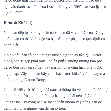
hề có động thái muốn trả nợ thì Doctor Dongsẽ thông báo đưa
bạn vào danh sách đen của Doctor Dong và “liệt” bạn vào lịch sử
nợ xấu CIC.
Bước 4: Khởi kiện
Nếu bạn tiếp tục không hoàn trả số tiền đã vay thì Doctor Dong
hoàn toàn có thể khởi kiện và bạn sẽ bị xử phạt theo quy định của
pháp luật.
Do đó nếu bạn cố tình “bùng” khoản nợ đã vay tiền tại Doctor
Dong bạn sẽ gặp phải nhiều phiền phức, không những bạn phải
trả số tiền cao hơn số tiền vay mà còn phải chịu hình phạt trước
luật pháp. Vậy nên bạn hãy cân nhắc trước khi có ý định vay mà
không trả tại Doctor Dong.
Qua bài viết chắc hẳn bạn đã nắm rõ thông tin về hình thức đòi nợ
cũng như những phiền phức mà bạn gặp phải nếu có ý định
“bùng” nợ. Hy vọng bạn sẽ thanh toán khoản vay đúng hạn để
tránh gặp phải những vấn đề rủi ro trên.