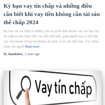
Kỳ hạn vay tín chấp và những điều
cần biết khi vay tiền không cần tài sản
thế chấp 2024
Kỳ hạn vay tín chấp và những yếu tố quyết định khoản vay của bạn Vay
tín chấp là một hình thức vay tiền phổ biến, giúp người vay có thể tiếp
cận vốn nhanh chóng mà không cần phải có tài sản đảm bảo. Tuy nhiên,
trước khi quyết
Read more…
By
thanhthoc
,
2 years
ago