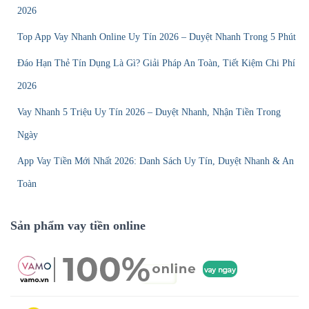
2026
Top App Vay Nhanh Online Uy Tín 2026 – Duyệt Nhanh Trong 5 Phút
Đáo Hạn Thẻ Tín Dụng Là Gì? Giải Pháp An Toàn, Tiết Kiệm Chi Phí
2026
Vay Nhanh 5 Triệu Uy Tín 2026 – Duyệt Nhanh, Nhận Tiền Trong
Ngày
App Vay Tiền Mới Nhất 2026: Danh Sách Uy Tín, Duyệt Nhanh & An
Toàn
Sản phẩm vay tiền online