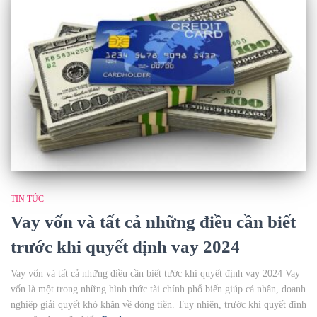
TIN TỨC
Vay vốn và tất cả những điều cần biết
trước khi quyết định vay 2024
Vay vốn và tất cả những điều cần biết tước khi quyết định vay 2024 Vay
vốn là một trong những hình thức tài chính phổ biến giúp cá nhân, doanh
nghiệp giải quyết khó khăn về dòng tiền. Tuy nhiên, trước khi quyết định