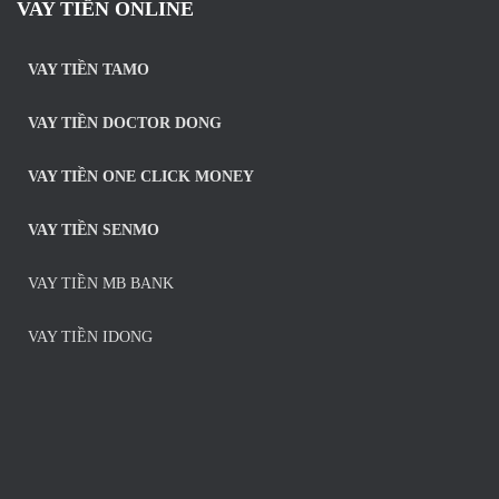
VAY TIỀN ONLINE
VAY TIỀN TAMO
VAY TIỀN DOCTOR DONG
VAY TIỀN ONE CLICK MONEY
VAY TIỀN SENMO
VAY TIỀN MB BANK
VAY TIỀN IDONG