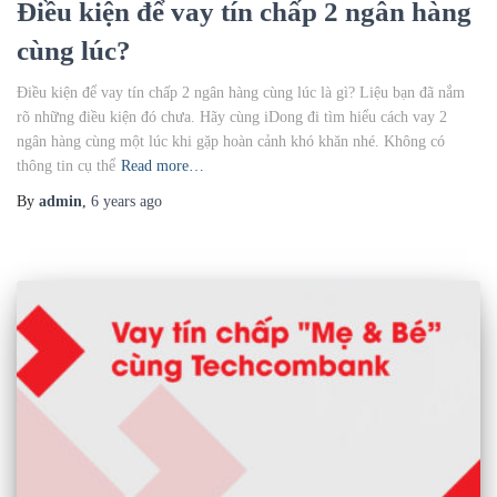
Điều kiện để vay tín chấp 2 ngân hàng
cùng lúc?
Điều kiện để vay tín chấp 2 ngân hàng cùng lúc là gì? Liệu bạn đã nắm
rõ những điều kiện đó chưa. Hãy cùng iDong đi tìm hiểu cách vay 2
ngân hàng cùng một lúc khi gặp hoàn cảnh khó khăn nhé. Không có
thông tin cụ thể
Read more…
By
admin
,
6 years
ago