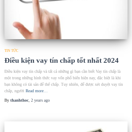
TIN TỨC
Điều kiện vay tín chấp tốt nhất 2024
Điều kiện vay tín chấp và tất cả những gì bạn cần biết Vay tín chấp là
một trong những hình thức vay vốn phổ biến hiện nay, đặc biệt là khi
bạn không có tài sản để thế chấp. Tuy nhiên, để được xét duyệt vay tín
chấp, người
Read more…
By
thanhthoc
,
2 years
ago