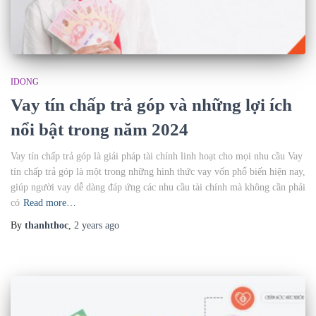
IDONG
Vay tín chấp trả góp và những lợi ích
nổi bật trong năm 2024
Vay tín chấp trả góp là giải pháp tài chính linh hoạt cho mọi nhu cầu Vay
tín chấp trả góp là một trong những hình thức vay vốn phổ biến hiện nay,
giúp người vay dễ dàng đáp ứng các nhu cầu tài chính mà không cần phải
có
Read more…
By
thanhthoc
,
2 years
ago