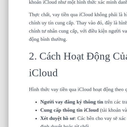
khoản iCloud như một hình thức xác minh danh
Thực chất, vay tiền qua iCloud không phải là h
chính uy tín cung cấp. Thay vào đó, đây là hìn
chính tư nhân cung cấp, với điều kiện người va
động bình thường.
2. Cách Hoạt Động Củ
iCloud
Hình thức vay tiền qua iCloud hoạt động theo q
Người vay đăng ký thông tin
trên các t
Cung cấp thông tin iCloud
(tài khoản và 
Xét duyệt hồ sơ
: Các bên cho vay sẽ xác
định duyệt hoặc từ chối.