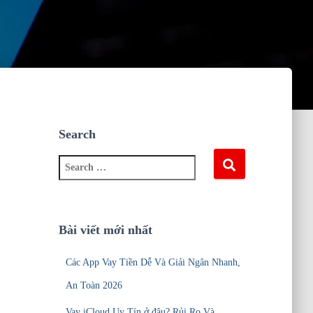
Search
S
e
a
r
c
Bài viết mới nhất
h
f
Các App Vay Tiền Dễ Và Giải Ngân Nhanh,
o
r
An Toàn 2026
:
Vay iCloud Uy Tín ở đâu? Rủi Ro Và