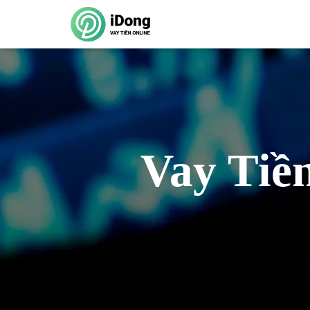
Vay Tiề