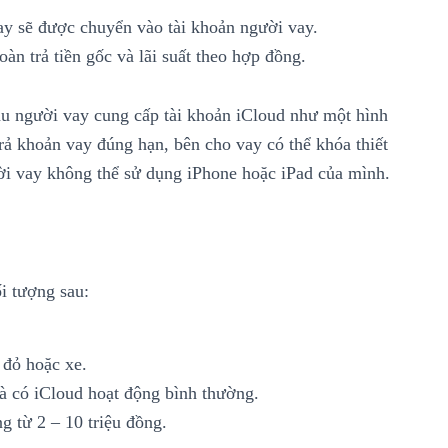
ay sẽ được chuyển vào tài khoản người vay.
àn trả tiền gốc và lãi suất theo hợp đồng.
ầu người vay cung cấp tài khoản iCloud như một hình
rả khoản vay đúng hạn, bên cho vay có thể khóa thiết
ười vay không thể sử dụng iPhone hoặc iPad của mình.
i tượng sau:
đỏ hoặc xe.
à có iCloud hoạt động bình thường.
ng từ 2 – 10 triệu đồng.