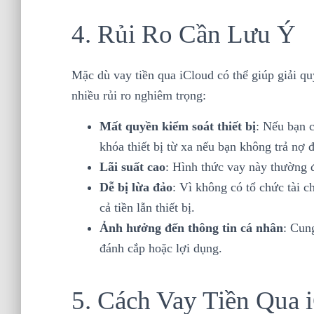
4. Rủi Ro Cần Lưu Ý
Mặc dù vay tiền qua iCloud có thể giúp giải qu
nhiều rủi ro nghiêm trọng:
Mất quyền kiểm soát thiết bị
: Nếu bạn c
khóa thiết bị từ xa nếu bạn không trả nợ 
Lãi suất cao
: Hình thức vay này thường đ
Dễ bị lừa đảo
: Vì không có tổ chức tài c
cả tiền lẫn thiết bị.
Ảnh hưởng đến thông tin cá nhân
: Cun
đánh cắp hoặc lợi dụng.
5. Cách Vay Tiền Qua 