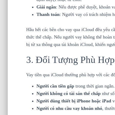
Giải ngân
: Nếu được phê duyệt, khoản v
Thanh toán
: Người vay có trách nhiệm ho
Hầu hết các bên cho vay qua iCloud đều yêu c
thức thế chấp. Nếu người vay không thể hoàn t
bị từ xa thông qua tài khoản iCloud, khiến ng
3. Đối Tượng Phù Hợp
Vay tiền qua iCloud thường phù hợp với các đố
Người cần tiền gấp
trong thời gian ngắn.
Người không có tài sản thế chấp
như sổ 
Người dùng thiết bị iPhone hoặc iPad
v
Người có nhu cầu vay khoản nhỏ
, thườ