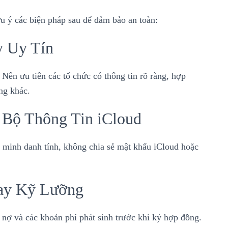
ưu ý các biện pháp sau để đảm bảo an toàn:
y Uy Tín
 Nên ưu tiên các tổ chức có thông tin rõ ràng, hợp
ng khác.
 Bộ Thông Tin iCloud
c minh danh tính, không chia sẻ mật khẩu iCloud hoặc
ay Kỹ Lưỡng
ả nợ và các khoản phí phát sinh trước khi ký hợp đồng.