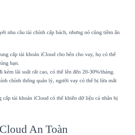
yết nhu cầu tài chính cấp bách, nhưng nó cũng tiềm ẩn
ung cấp tài khoản iCloud cho bên cho vay, họ có thể
đúng hạn.
i kèm lãi suất rất cao, có thể lên đến 20-30%/tháng.
hính chính thống quản lý, người vay có thể bị lừa mất
g cấp tài khoản iCloud có thể khiến dữ liệu cá nhân bị
iCloud An Toàn