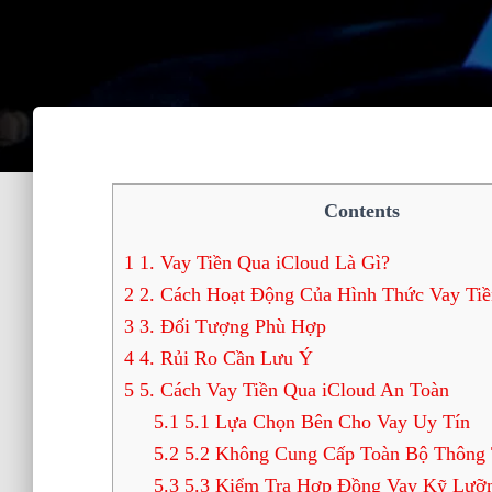
Contents
1
1. Vay Tiền Qua iCloud Là Gì?
2
2. Cách Hoạt Động Của Hình Thức Vay Tiề
3
3. Đối Tượng Phù Hợp
4
4. Rủi Ro Cần Lưu Ý
5
5. Cách Vay Tiền Qua iCloud An Toàn
5.1
5.1 Lựa Chọn Bên Cho Vay Uy Tín
5.2
5.2 Không Cung Cấp Toàn Bộ Thông 
5.3
5.3 Kiểm Tra Hợp Đồng Vay Kỹ Lưỡ