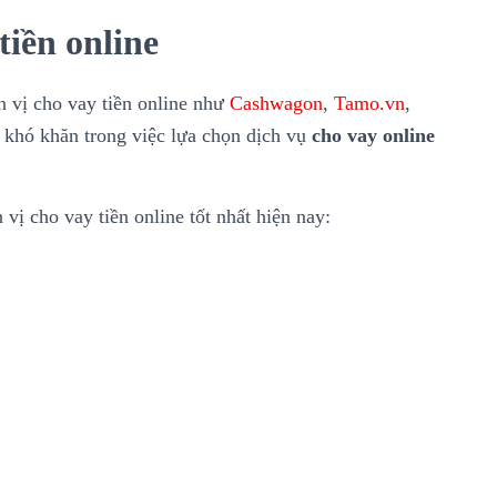
tiền online
ơn vị cho vay tiền online như
Cashwagon
,
Tamo.vn
,
 khó khăn trong việc lựa chọn dịch vụ
cho vay online
 vị cho vay tiền online tốt nhất hiện nay: