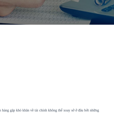
h hàng gặp khó khăn về tài chính không thể xoay sở ở đâu bởi những