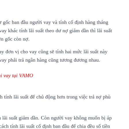
nợ gốc ban đầu người vay và tính cố định hàng tháng
y khác tính lãi suất theo dư nợ giảm dần thì lãi suất
ền gốc còn nợ.
ay đơn vị cho vay cũng sẽ tính hai mức lãi suất này
 vay phải trả ngân hàng cũng tương đương nhau.
hi vay tại VAMO
 tính lãi suất để chủ động hơn trong việc trả nợ phù
 lãi suất giảm dần. Còn người vay không muốn bị áp
ách tính lãi suất cố định ban đầu để chia đều số tiền