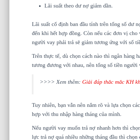
Lãi suất theo dư nợ giảm dần.
Lãi suất cố định ban đầu tính trên tổng số dư 
đến khi hết hợp đồng. Còn nếu các đơn vị cho va
người vay phải trả sẽ giảm tương ứng với số ti
Trên thực tế, dù chọn cách nào thì ngân hàng h
tương đương với nhau, nên tổng số tiền người
>>>> Xem thêm:
Giải đáp thắc mắc KH k
Tuy nhiên, bạn vẫn nên nắm rõ và lựa chọn cách
hợp với thu nhập hàng tháng của mình.
Nếu người vay muốn trả nợ nhanh hơn thì chọn
lực trả nợ quá nhiều những tháng đầu thì chọn c