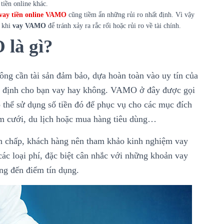
tiền online khác.
vay tiền online VAMO
cũng tiềm ẩn những rủi ro nhất định. Vì vậy
ý khi
vay VAMO
để tránh xảy ra rắc rối hoặc rủi ro về tài chính.
 là gì?
ông cần tài sản đảm bảo, dựa hoàn toàn vào uy tín của
ết định cho bạn vay hay không. VAMO ở đây được gọi
ó thể sử dụng số tiền đó để phục vụ cho các mục đích
ám cưới, du lịch hoặc mua hàng tiêu dùng…
tín chấp, khách hàng nên tham khảo kinh nghiệm
vay
 các loại phí, đặc biệt cân nhắc với những khoản vay
ng đến điểm tín dụng.