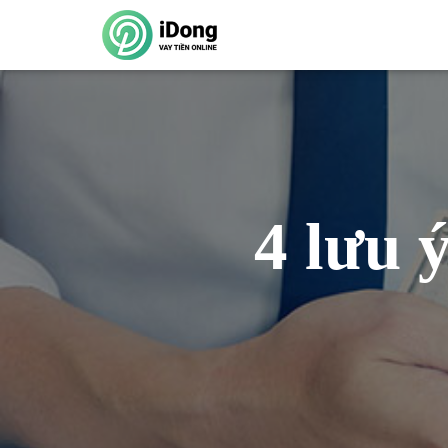
4 lưu ý