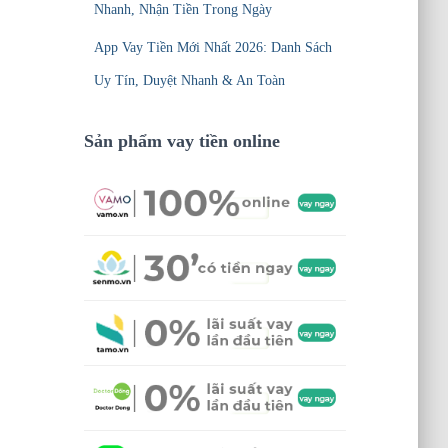
Nhanh, Nhận Tiền Trong Ngày
App Vay Tiền Mới Nhất 2026: Danh Sách
Uy Tín, Duyệt Nhanh & An Toàn
Sản phẩm vay tiền online