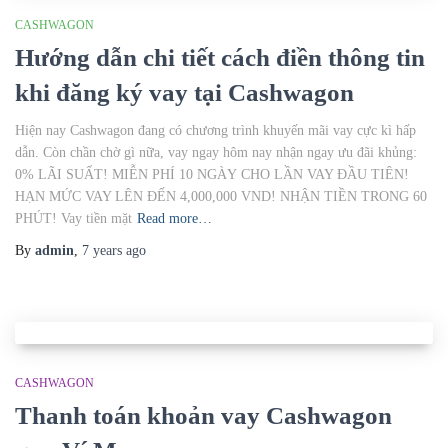
CASHWAGON
Hướng dẫn chi tiết cách điền thông tin
khi đăng ký vay tại Cashwagon
Hiện nay Cashwagon đang có chương trình khuyến mãi vay cực kì hấp
dẫn. Còn chần chờ gì nữa, vay ngay hôm nay nhận ngay ưu đãi khủng:
0% LÃI SUẤT! MIỄN PHÍ 10 NGÀY CHO LẦN VAY ĐẦU TIÊN!
HẠN MỨC VAY LÊN ĐẾN 4,000,000 VND! NHẬN TIỀN TRONG 60
PHÚT! Vay tiền mặt
Read more…
By
admin
,
7 years
ago
CASHWAGON
Thanh toán khoản vay Cashwagon