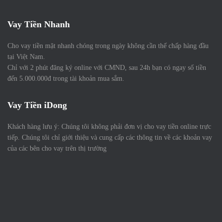
Vay Tiền Nhanh
Cho vay tiền mặt nhanh chóng trong ngày không cần thế chấp hàng đầu
tại Việt Nam.
Chỉ với 2 phút đăng ký online với CMND, sau 24h bạn có ngay số tiền
đến 5.000.000đ trong tài khoản mua sắm.
Vay Tiền iDong
Khách hàng lưu ý: Chúng tôi không phải đơn vị cho vay tiền online trực
tiếp. Chúng tôi chỉ giới thiệu và cung cấp các thông tin về các khoản vay
của các bên cho vay trên thị trường