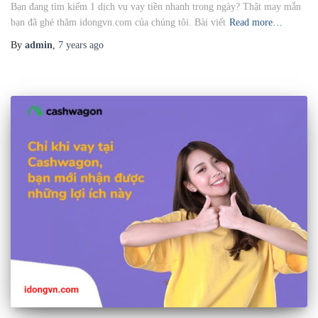
Bạn đang tìm kiếm 1 dịch vụ vay tiền nhanh trong ngày? Thật may mắn
bạn đã ghé thăm idongvn.com của chúng tôi. Bài viết
Read more…
By
admin
,
7 years
ago