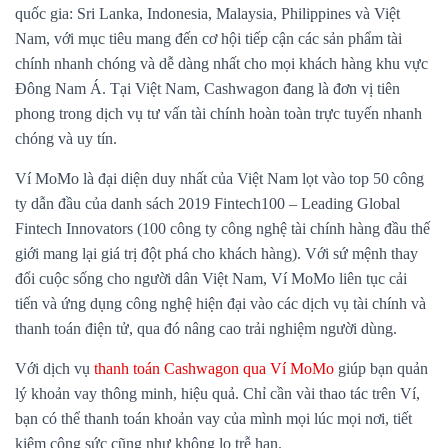
quốc gia: Sri Lanka, Indonesia, Malaysia, Philippines và Việt
Nam, với mục tiêu mang đến cơ hội tiếp cận các sản phẩm tài
chính nhanh chóng và dễ dàng nhất cho mọi khách hàng khu vực
Đông Nam Á. Tại Việt Nam, Cashwagon đang là đơn vị tiên
phong trong dịch vụ tư vấn tài chính hoàn toàn trực tuyến nhanh
chóng và uy tín.
Ví MoMo là đại diện duy nhất của Việt Nam lọt vào top 50 công
ty dẫn đầu của danh sách 2019 Fintech100 – Leading Global
Fintech Innovators (100 công ty công nghệ tài chính hàng đầu thế
giới mang lại giá trị đột phá cho khách hàng). Với sứ mệnh thay
đổi cuộc sống cho người dân Việt Nam, Ví MoMo liên tục cải
tiến và ứng dụng công nghệ hiện đại vào các dịch vụ tài chính và
thanh toán điện tử, qua đó nâng cao trải nghiệm người dùng.
Với dịch vụ
thanh toán Cashwagon qua Ví MoMo
giúp bạn quản
lý khoản vay thông minh, hiệu quả. Chỉ cần vài thao tác trên Ví,
bạn có thể thanh toán khoản vay của mình mọi lúc mọi nơi, tiết
kiệm công sức cũng như không lo trễ hạn.