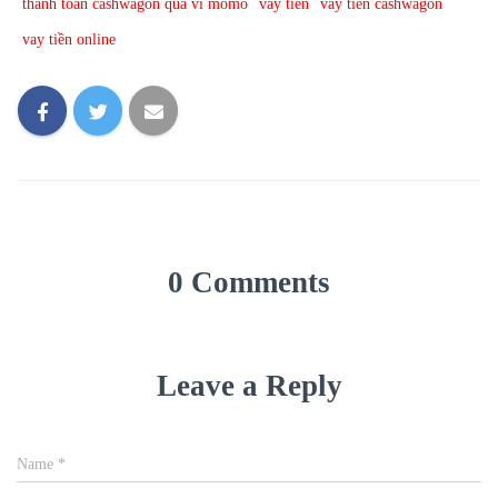
thanh toán cashwagon qua ví momo
vay tiền
vay tiền cashwagon
vay tiền online
0 Comments
Leave a Reply
Name
*