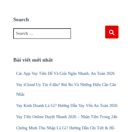
Search
S
e
a
r
c
Bài viết mới nhất
h
f
Các App Vay Tiền Dễ Và Giải Ngân Nhanh, An Toàn 2026
o
r
Vay iCloud Uy Tín ở đâu? Rủi Ro Và Những Điều Cần Cân
:
Nhắc
Vay Kinh Doanh Là Gì? Hướng Dẫn Vay Vốn An Toàn 2026
Vay Tiền Online Duyệt Nhanh 2026 – Nhận Tiền Trong 24h
Chứng Minh Thu Nhập Là Gì? Hướng Dẫn Chi Tiết & Hồ