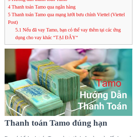
4
Thanh toán Tamo qua ngân hàng
5
Thanh toán Tamo qua mạng lưới bưu chính Viettel (Viettel
Post)
5.1
Nếu đã vay Tamo, bạn có thể vay thêm tại các ứng
dụng cho vay khác “TẠI ĐÂY“
Thanh toán Tamo đúng hạn