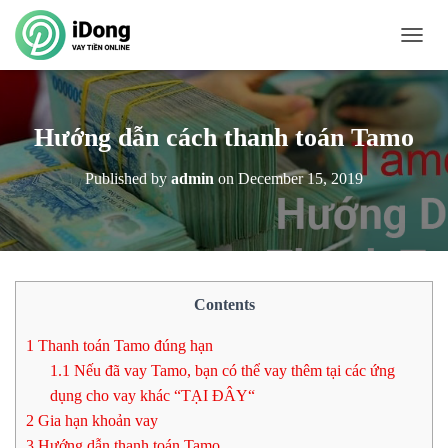
T
O
G
G
L
Hướng dẫn cách thanh toán Tamo
E
N
Published by
admin
on
December 15, 2019
A
V
I
G
A
T
I
Contents
O
N
1
Thanh toán Tamo đúng hạn
1.1
Nếu đã vay Tamo, bạn có thể vay thêm tại các ứng
dụng cho vay khác “TẠI ĐÂY“
2
Gia hạn khoản vay
3
Hướng dẫn thanh toán Tamo