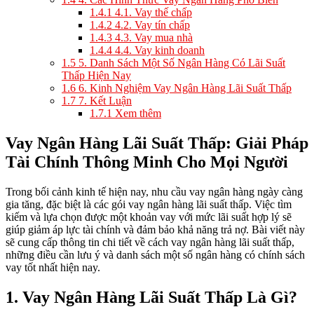
1.4.1
4.1. Vay thế chấp
1.4.2
4.2. Vay tín chấp
1.4.3
4.3. Vay mua nhà
1.4.4
4.4. Vay kinh doanh
1.5
5. Danh Sách Một Số Ngân Hàng Có Lãi Suất
Thấp Hiện Nay
1.6
6. Kinh Nghiệm Vay Ngân Hàng Lãi Suất Thấp
1.7
7. Kết Luận
1.7.1
Xem thêm
Vay Ngân Hàng Lãi Suất Thấp: Giải Pháp
Tài Chính Thông Minh Cho Mọi Người
Trong bối cảnh kinh tế hiện nay, nhu cầu vay ngân hàng ngày càng
gia tăng, đặc biệt là các gói vay ngân hàng lãi suất thấp. Việc tìm
kiếm và lựa chọn được một khoản vay với mức lãi suất hợp lý sẽ
giúp giảm áp lực tài chính và đảm bảo khả năng trả nợ. Bài viết này
sẽ cung cấp thông tin chi tiết về cách vay ngân hàng lãi suất thấp,
những điều cần lưu ý và danh sách một số ngân hàng có chính sách
vay tốt nhất hiện nay.
1. Vay Ngân Hàng Lãi Suất Thấp Là Gì?