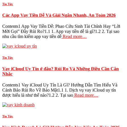
Tin Tức
Các App Vay Tiền Dễ Và Giải Ngân Nhanh, An Toàn 2026
Contents1 App Vay Tiền Dễ: Phao Cứu Sinh Tài Chính Hay “Lời
Mời Gọi” Đầy Rủi Ro?1.1 1. App vay tiền dễ là gì?1.2 2. Tại sao
nhu cầu tìm kiếm app vay tiền dễ
Read more…
Tin Tức
Vay iCloud Uy Tín ở đâu? Rủi Ro Và Những Điều Cần Cân
Nhắc
Contents1 Vay iCloud Uy Tín Là Gì? Hướng Dẫn Tìm Hiểu Và
Cảnh Báo Rủi Ro Về Bảo Mật1.1 1. Dịch vụ vay iCloud uy tín
được hiểu là như thế nào?1.2 2. Tại sao
Read more…
Tin Tức