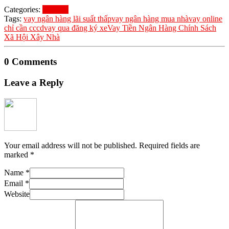
Categories:
Tin Tức
Tags:
vay ngân hàng lãi suất thấp
vay ngân hàng mua nhà
vay online
chỉ cần cccd
vay qua đăng ký xe
Vay Tiền Ngân Hàng Chính Sách
Xã Hội Xây Nhà
0 Comments
Leave a Reply
Your email address will not be published.
Required fields are
marked
*
Name
*
Email
*
Website