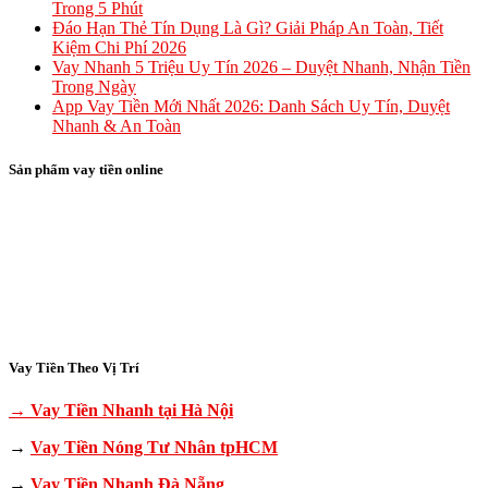
Trong 5 Phút
Đáo Hạn Thẻ Tín Dụng Là Gì? Giải Pháp An Toàn, Tiết
Kiệm Chi Phí 2026
Vay Nhanh 5 Triệu Uy Tín 2026 – Duyệt Nhanh, Nhận Tiền
Trong Ngày
App Vay Tiền Mới Nhất 2026: Danh Sách Uy Tín, Duyệt
Nhanh & An Toàn
Sản phẩm vay tiền online
Vay Tiền Theo Vị Trí
→ Vay Tiền Nhanh tại Hà Nội
→
Vay Tiền Nóng Tư Nhân tpHCM
→
Vay Tiền Nhanh Đà Nẵng