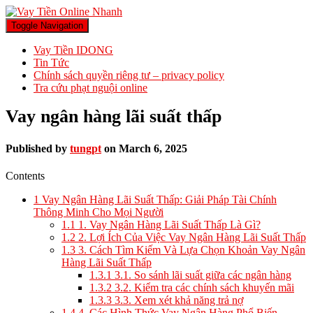
Toggle Navigation
Vay Tiền IDONG
Tin Tức
Chính sách quyền riêng tư – privacy policy
Tra cứu phạt nguội online
Vay ngân hàng lãi suất thấp
Published by
tungpt
on
March 6, 2025
Contents
1
Vay Ngân Hàng Lãi Suất Thấp: Giải Pháp Tài Chính
Thông Minh Cho Mọi Người
1.1
1. Vay Ngân Hàng Lãi Suất Thấp Là Gì?
1.2
2. Lợi Ích Của Việc Vay Ngân Hàng Lãi Suất Thấp
1.3
3. Cách Tìm Kiếm Và Lựa Chọn Khoản Vay Ngân
Hàng Lãi Suất Thấp
1.3.1
3.1. So sánh lãi suất giữa các ngân hàng
1.3.2
3.2. Kiểm tra các chính sách khuyến mãi
1.3.3
3.3. Xem xét khả năng trả nợ
1.4
4. Các Hình Thức Vay Ngân Hàng Phổ Biến