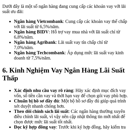
Dưới đây là một số ngân hàng đang cung cấp các khoản vay với lãi
suất ưu đãi:
Ngân hàng Vietcombank
: Cung cấp các khoản vay thế chấp
với lãi suất từ 6,5%/năm.
Ngân hàng BIDV
: Hỗ trợ vay mua nhà với lãi suất chỉ từ
6,8%/năm.
Ngân hàng Agribank
: Lãi suất vay tín chấp chỉ từ
7,0%/năm.
Ngân hàng Techcombank
: Áp dụng mức lãi suất vay kinh
doanh từ 7,5%/năm.
6. Kinh Nghiệm Vay Ngân Hàng Lãi Suất
Thấp
Xác định nhu cầu vay rõ ràng
: Hãy xác định mục đích vay
vốn, số tiền cần vay và thời hạn vay để chọn gói vay phù hợp.
Chuẩn bị hồ sơ đầy đủ
: Một bộ hồ sơ đầy đủ giúp quá trình
xét duyệt nhanh chóng hơn.
Theo dõi chính sách lãi suất
: Các ngân hàng thường xuyên
điều chỉnh lãi suất, vì vậy nên cập nhật thông tin mới nhất để
chọn được mức lãi suất tốt nhất.
Đọc kỹ hợp đồng vay
: Trước khi ký hợp đồng, hãy kiểm tra