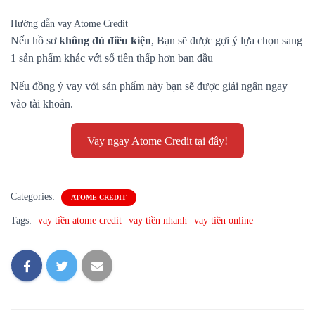
Hướng dẫn vay Atome Credit
Nếu hồ sơ
không đủ điều kiện
, Bạn sẽ được gợi ý lựa chọn sang
1 sản phẩm khác với số tiền thấp hơn ban đầu
Nếu đồng ý vay với sản phẩm này bạn sẽ được giải ngân ngay
vào tài khoản.
Vay ngay Atome Credit tại đây!
Categories:
ATOME CREDIT
Tags:
vay tiền atome credit
vay tiền nhanh
vay tiền online