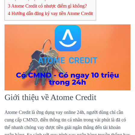
3
Atome Credit có nhược điểm gì không?
4
Hướng dẫn đăng ký vay tiền Atome Credit
Giới thiệu về Atome Credit
Atome Credit là ứng dụng vay online 24h, người dùng chỉ cần
cung cấp CMND, điền thông tin cá nhân trong vài phút là đã có
thể nhanh chóng vay được tiền giải ngân thẳng đến tài khoản
ngân hàng. So sánh với quy trình vay ngân hàng truyền thống hay