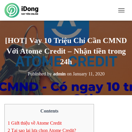
T
O
G
G
L
[HOT] Vay 10 Triệu Chỉ Cần CMND
E
N
Với Atome Credit – Nhận tiền trong
A
24h
V
I
G
Published by
admin
on
January 11, 2020
A
T
I
O
N
Contents
1
Giới thiệu về Atome Credit
2
Tại sao lại lựa chọn Atome Credit?