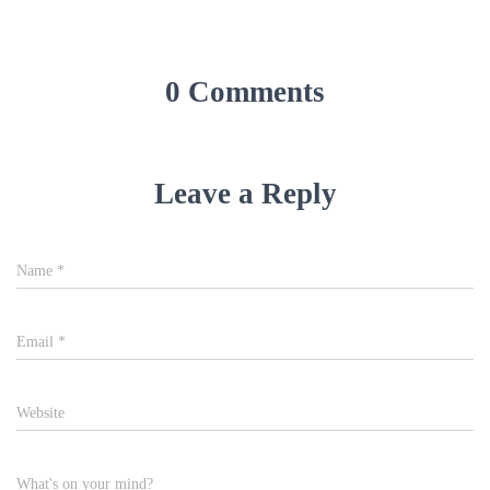
0 Comments
Leave a Reply
Name
*
Email
*
Website
What's on your mind?