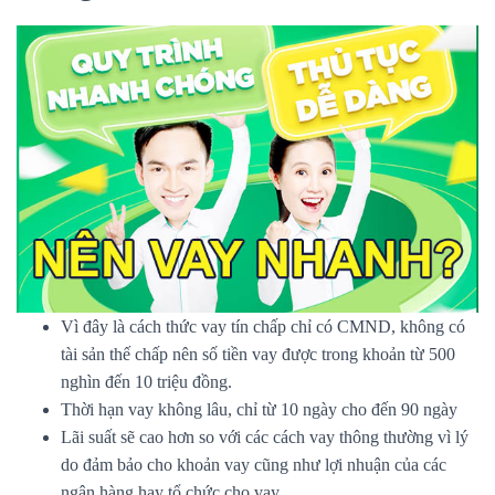
Vì đây là cách thức vay tín chấp chỉ có CMND, không có
tài sản thế chấp nên số tiền vay được trong khoản từ 500
nghìn đến 10 triệu đồng.
Thời hạn vay không lâu, chỉ từ 10 ngày cho đến 90 ngày
Lãi suất sẽ cao hơn so với các cách vay thông thường vì lý
do đảm bảo cho khoản vay cũng như lợi nhuận của các
ngân hàng hay tổ chức cho vay.