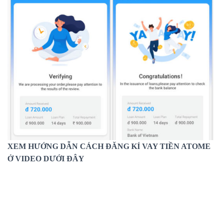
XEM HƯỚNG DẪN CÁCH ĐĂNG KÍ VAY TIỀN ATOME
Ở VIDEO DƯỚI ĐÂY