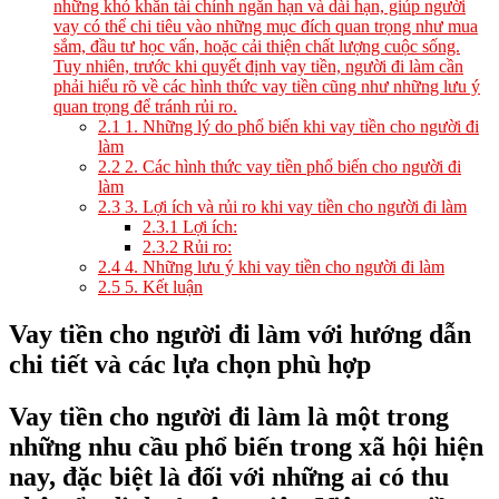
những khó khăn tài chính ngắn hạn và dài hạn, giúp người
vay có thể chi tiêu vào những mục đích quan trọng như mua
sắm, đầu tư học vấn, hoặc cải thiện chất lượng cuộc sống.
Tuy nhiên, trước khi quyết định vay tiền, người đi làm cần
phải hiểu rõ về các hình thức vay tiền cũng như những lưu ý
quan trọng để tránh rủi ro.
2.1
1. Những lý do phổ biến khi vay tiền cho người đi
làm
2.2
2. Các hình thức vay tiền phổ biến cho người đi
làm
2.3
3. Lợi ích và rủi ro khi vay tiền cho người đi làm
2.3.1
Lợi ích:
2.3.2
Rủi ro:
2.4
4. Những lưu ý khi vay tiền cho người đi làm
2.5
5. Kết luận
Vay tiền cho người đi làm với hướng dẫn
chi tiết và các lựa chọn phù hợp
Vay tiền cho người đi làm là một trong
những nhu cầu phổ biến trong xã hội hiện
nay, đặc biệt là đối với những ai có thu