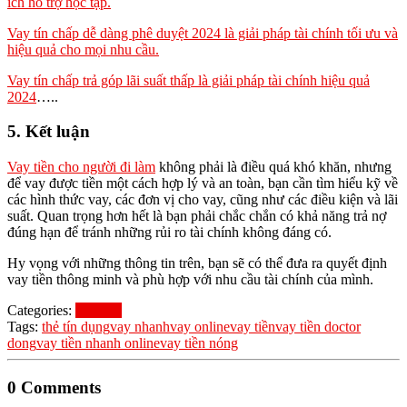
ích hỗ trợ học tập.
Vay tín chấp dễ dàng phê duyệt 2024 là giải pháp tài chính tối ưu và
hiệu quả cho mọi nhu cầu.
Vay tín chấp trả góp lãi suất thấp là giải pháp tài chính hiệu quả
2024
…..
5. Kết luận
Vay tiền cho người đi làm
không phải là điều quá khó khăn, nhưng
để vay được tiền một cách hợp lý và an toàn, bạn cần tìm hiểu kỹ về
các hình thức vay, các đơn vị cho vay, cũng như các điều kiện và lãi
suất. Quan trọng hơn hết là bạn phải chắc chắn có khả năng trả nợ
đúng hạn để tránh những rủi ro tài chính không đáng có.
Hy vọng với những thông tin trên, bạn sẽ có thể đưa ra quyết định
vay tiền thông minh và phù hợp với nhu cầu tài chính của mình.
Categories:
Tin Tức
Tags:
thẻ tín dụng
vay nhanh
vay online
vay tiền
vay tiền doctor
dong
vay tiền nhanh online
vay tiền nóng
0 Comments