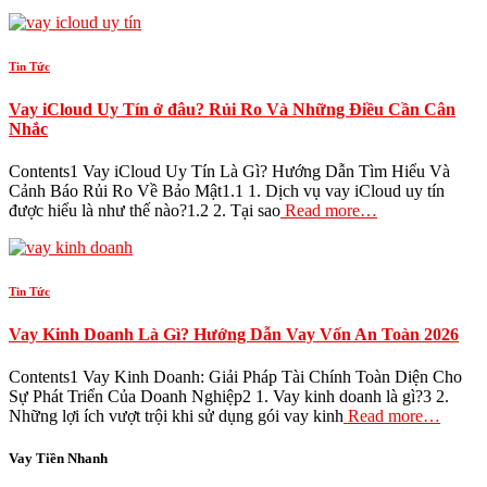
Tin Tức
Vay iCloud Uy Tín ở đâu? Rủi Ro Và Những Điều Cần Cân
Nhắc
Contents1 Vay iCloud Uy Tín Là Gì? Hướng Dẫn Tìm Hiểu Và
Cảnh Báo Rủi Ro Về Bảo Mật1.1 1. Dịch vụ vay iCloud uy tín
được hiểu là như thế nào?1.2 2. Tại sao
Read more…
Tin Tức
Vay Kinh Doanh Là Gì? Hướng Dẫn Vay Vốn An Toàn 2026
Contents1 Vay Kinh Doanh: Giải Pháp Tài Chính Toàn Diện Cho
Sự Phát Triển Của Doanh Nghiệp2 1. Vay kinh doanh là gì?3 2.
Những lợi ích vượt trội khi sử dụng gói vay kinh
Read more…
Vay Tiền Nhanh