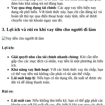
đảm bảo khả năng trả nợ đúng hạn.
Vay qua ứng dụng tài chính
: Các app vay tiền hiện nay
đang rất phổ biến. Với hình thức này, bạn chỉ cần đăng ký và
hoàn tất thủ tục qua điện thoại hoặc máy tính, tiền sẽ được
chuyển vào tài khoản ngay sau đó.
3. Lợi ích và rủi ro khi vay tiền cho người đi làm
Lợi ích:
Giải quyết nhu cầu tài chính nhanh chóng
: Khi cần tiền
gấp cho các mục đích cá nhân, vay tiền là một phương án hữu
ích.
Khả năng vay linh hoạt
: Với các hình thức vay tín chấp, bạn
có thể vay tiền mà không cần phải có tài sản thế chấp.
Lãi suất hợp lý
: Nếu bạn có tín dụng tốt, lãi suất sẽ được ưu
đãi và dễ dàng thanh toán.
Rủi ro:
Lãi suất cao
: Nếu không tìm hiểu kỹ, bạn có thể gặp phải các
khoản vay với lãi suất rất cao, đặc biệt là khi vay qua các dịch