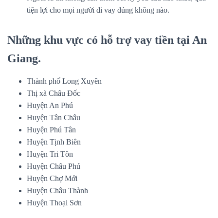
tiện lợi cho mọi người đi vay đúng không nào.
Những khu vực có hỗ trợ vay tiền tại An
Giang.
Thành phố Long Xuyên
Thị xã Châu Đốc
Huyện An Phú
Huyện Tân Châu
Huyện Phú Tân
Huyện Tịnh Biên
Huyện Tri Tôn
Huyện Châu Phú
Huyện Chợ Mới
Huyện Châu Thành
Huyện Thoại Sơn