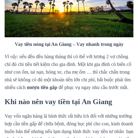
Vay tiền nóng tại An Giang – Vay nhanh trong ngày
Vì vậy
: nếu đều đều hàng tháng thì có thể với lương 2 vợ chồng
chỉ đủ chi tiêu tiết kiệm cho gia đình. Một khi gia đình có biến cố
như con ốm, tai nạn, hỏng xe, cha mẹ ốm … thì chắc chắn trong
nhà sẽ không có đủ một khoản tiền lớn chi phí, bắt buộc phải tìm
nhiều cách
mượn tiền gấp
để phục vụ ngay nhu cầu trước mắt.
Khi nào nên vay tiền tại An Giang
Vay vốn ngân hàng là hình thức rất hữu ích đối với những trường
hợp cần tiền gấp để chữa bệnh, đóng học phí cho con, kinh doanh
buôn bán thế nhưng nếu lạm dụng hình thức vay tiền tư nhân bạn