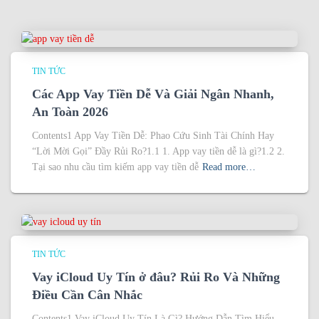
TIN TỨC
Các App Vay Tiền Dễ Và Giải Ngân Nhanh,
An Toàn 2026
Contents1 App Vay Tiền Dễ: Phao Cứu Sinh Tài Chính Hay
“Lời Mời Gọi” Đầy Rủi Ro?1.1 1. App vay tiền dễ là gì?1.2 2.
Tại sao nhu cầu tìm kiếm app vay tiền dễ
Read more…
TIN TỨC
Vay iCloud Uy Tín ở đâu? Rủi Ro Và Những
Điều Cần Cân Nhắc
Contents1 Vay iCloud Uy Tín Là Gì? Hướng Dẫn Tìm Hiểu