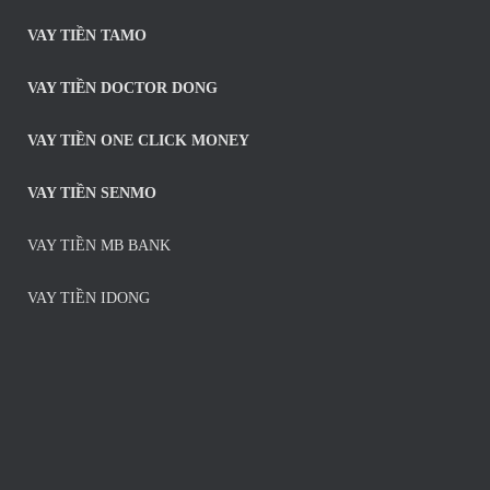
VAY TIỀN TAMO
VAY TIỀN DOCTOR DONG
VAY TIỀN ONE CLICK MONEY
VAY TIỀN SENMO
VAY TIỀN MB BANK
VAY TIỀN IDONG