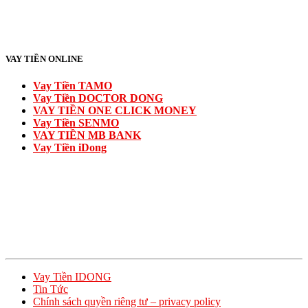
VAY TIỀN ONLINE
Vay Tiền TAMO
Vay Tiền DOCTOR DONG
VAY TIỀN ONE CLICK MONEY
Vay Tiền SENMO
VAY TIỀN MB BANK
Vay Tiền iDong
Vay Tiền IDONG
Tin Tức
Chính sách quyền riêng tư – privacy policy