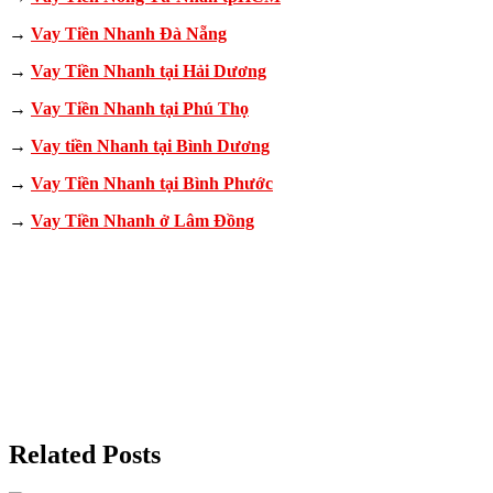
→
Vay Tiền Nhanh Đà Nẵng
→
Vay Tiền Nhanh tại Hải Dương
→
Vay Tiền Nhanh tại Phú Thọ
→
Vay tiền Nhanh tại Bình Dương
→
Vay Tiền Nhanh tại Bình Phước
→
Vay Tiền Nhanh ở Lâm Đồng
Related Posts