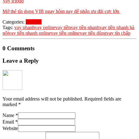
Vay icloud
Mở thẻ tín dụng VIB ngay hôm nay để nhận ưu đãi cực lớn
Categories:
Tin Tức
Tags:
vay nhanh
vay online
vay tiền
vay tiền nhanh
vay tiền nhanh hà
nội
vay tiền nhanh online
vay tiền online
vay tiêu dùng
vay tín chấp
0 Comments
Leave a Reply
Your email address will not be published.
Required fields are
marked
*
Name
*
Email
*
Website