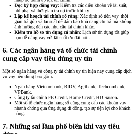
Đọc kỹ hợp đồng vay
: Kiểm tra các điều khoản về lãi suất,
phí phạt và thời gian trả nợ trước khi ký.
Lập kế hoạch tài chính rõ ràng
: Xác định số tiền vay, thời
gian trả góp và lãi suất để đảm bảo khả năng chi trả mà không
ảnh hưởng đến các nhu cầu tài chính khác.
Kiểm tra hồ sơ tín dụng cá nhân
: Lịch sử tín dụng tốt giúp
bạn dễ dàng vay với lãi suất ưu đãi hơn.
6. Các ngân hàng và tổ chức tài chính
cung cấp vay tiêu dùng uy tín
Một số ngân hàng và công ty tài chính uy tín hiện nay cung cấp dịch
vụ vay tiêu dùng bao gồm:
Ngân hàng Vietcombank, BIDV, Agribank, Techcombank,
VPBank.
Công ty tài chính FE Credit, Home Credit, HD Saison.
Một số tổ chức ngân hàng số cũng cung cấp các khoản vay
nhanh chóng qua ứng dụng di động, tạo sự tiện lợi cho khách
hàng.
7. Những sai lầm phổ biến khi vay tiêu