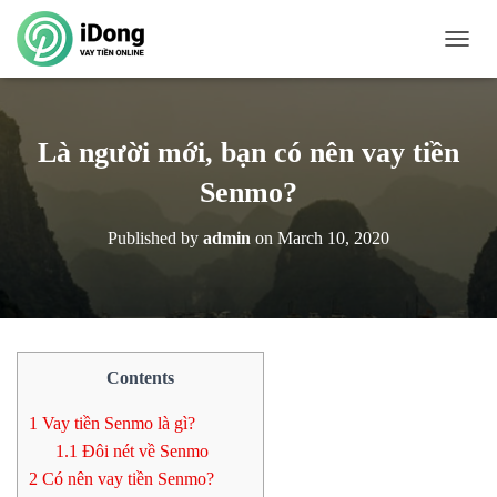
T
O
G
G
L
Là người mới, bạn có nên vay tiền
E
N
Senmo?
A
V
Published by
admin
on
March 10, 2020
I
G
A
T
I
O
N
Contents
1
Vay tiền Senmo là gì?
1.1
Đôi nét về Senmo
2
Có nên vay tiền Senmo?