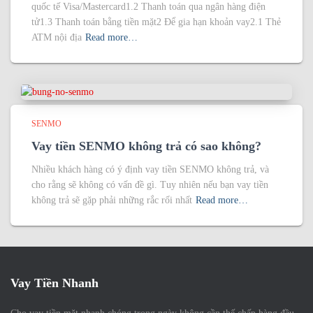
quốc tế Visa/Mastercard1.2 Thanh toán qua ngân hàng điện
tử1.3 Thanh toán bằng tiền mặt2 Để gia hạn khoản vay2.1 Thẻ
ATM nội địa
Read more…
SENMO
Vay tiền SENMO không trả có sao không?
Nhiều khách hàng có ý định vay tiền SENMO không trả, và
cho rằng sẽ không có vấn đề gì. Tuy nhiên nếu bạn vay tiền
không trả sẽ gặp phải những rắc rối nhất
Read more…
Vay Tiền Nhanh