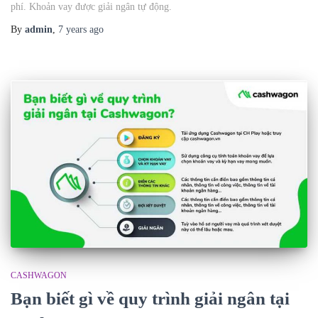
phí. Khoản vay được giải ngân tự động.
By
admin
,
7 years
ago
CASHWAGON
Bạn biết gì về quy trình giải ngân tại