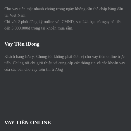
Cho vay tiền mặt nhanh chóng trong ngày không cần thế chấp hàng đầu
tại Việt Nam.
Chỉ với 2 phút đăng ký online với CMND, sau 24h bạn có ngay số tiền
đến 5.000.000đ trong tài khoản mua sắm.
Vay Tiền iDong
Khách hàng lưu ý: Chúng tôi không phải đơn vị cho vay tiền online trực
tiếp. Chúng tôi chỉ giới thiệu và cung cấp các thông tin về các khoản vay
của các bên cho vay trên thị trường
VAY TIỀN ONLINE