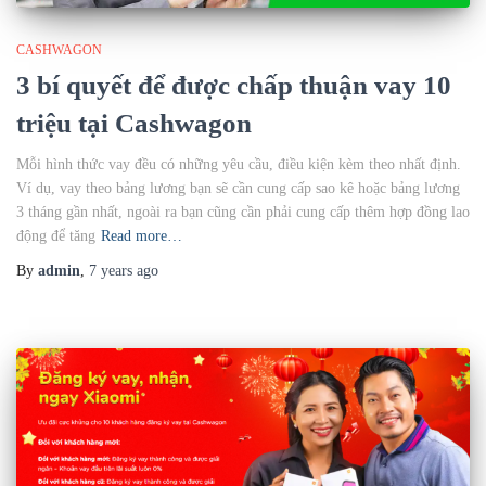
CASHWAGON
3 bí quyết để được chấp thuận vay 10
triệu tại Cashwagon
Mỗi hình thức vay đều có những yêu cầu, điều kiện kèm theo nhất định.
Ví dụ, vay theo bảng lương bạn sẽ cần cung cấp sao kê hoặc bảng lương
3 tháng gần nhất, ngoài ra bạn cũng cần phải cung cấp thêm hợp đồng lao
động để tăng
Read more…
By
admin
,
7 years
ago