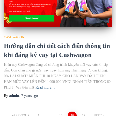
CASHWAGON
Hướng dẫn chi tiết cách điền thông tin
khi đăng ký vay tại Cashwagon
Hiện nay Cashwagon đang có chương trình khuyến mãi vay cực kì hấp
dẫn. Còn chần chờ gì nữa, vay ngay hôm nay nhận ngay ưu đãi khủng:
0% LÃI SUẤT! MIỄN PHÍ 10 NGÀY CHO LẦN VAY ĐẦU TIÊN!
HẠN MỨC VAY LÊN ĐẾN 4,000,000 VND! NHẬN TIỀN TRONG 60
PHÚT! Vay tiền mặt
Read more…
By
admin
,
7 years
ago
PREVIOUS
1
…
15
16
17
NEXT